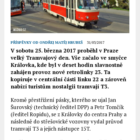
PŘÍSPĚVKY OD
ONDŘEJ MATĚJ HRUBEŠ
31/03/2017
V sobotu 25. března 2017 proběhl v Praze
velký Tramvajový den. Vše začalo ve smyčce
Královka, kde byl v deset hodin slavnostně
zahájen provoz nové retrolinky 23. Ta
kopíruje v centrální části linku 22 a zároveň
nabízí turistům nostalgii tramvají T3.
Kromě přestřižení pásky, kterého se ujal Jan
Šurovský (technický ředitel DPP) a Petr Tomčík
(ředitel Ropidu), se z Královky do centra Prahy a
následně do střešovické vozovny vydal průvod
tramvají T3 a jejich nástupce 15T.