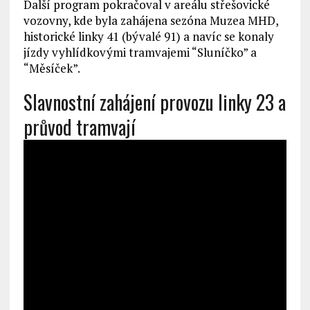
Další program pokračoval v areálu střešovické
vozovny, kde byla zahájena sezóna Muzea MHD,
historické linky 41 (bývalé 91) a navíc se konaly
jízdy vyhlídkovými tramvajemi “Sluníčko” a
“Měsíček”.
Slavnostní zahájení provozu linky 23 a
průvod tramvají