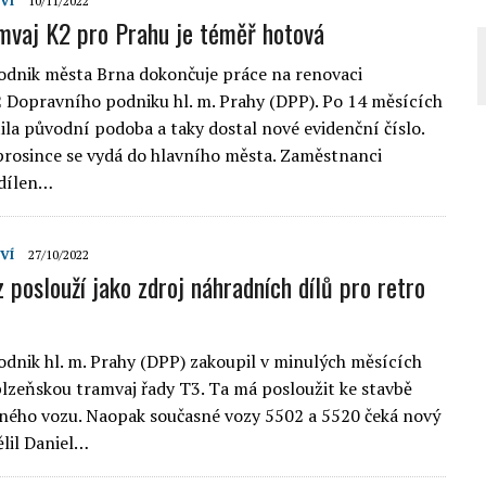
VÍ
10/11/2022
mvaj K2 pro Prahu je téměř hotová
dnik města Brna dokončuje práce na renovaci
 Dopravního podniku hl. m. Prahy (DPP). Po 14 měsících
tila původní podoba a taky dostal nové evidenční číslo.
rosince se vydá do hlavního města. Zaměstnanci
 dílen…
VÍ
27/10/2022
 poslouží jako zdroj náhradních dílů pro retro
dnik hl. m. Prahy (DPP) zakoupil v minulých měsících
lzeňskou tramvaj řady T3. Ta má posloužit ke stavbě
ného vozu. Naopak současné vozy 5502 a 5520 čeká nový
ělil Daniel…