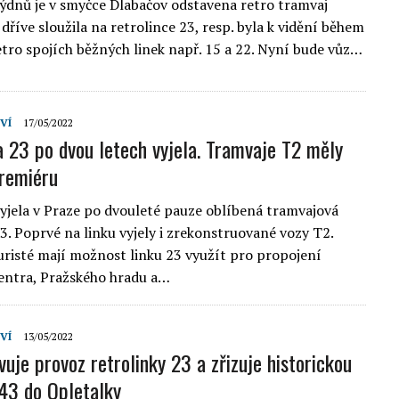
týdnů je v smyčce Dlabačov odstavena retro tramvaj
dříve sloužila na retrolince 23, resp. byla k vidění během
etro spojích běžných linek např. 15 a 22. Nyní bude vůz…
VÍ
17/05/2022
a 23 po dvou letech vyjela. Tramvaje T2 měly
premiéru
vyjela v Praze po dvouleté pauze oblíbená tramvajová
23. Poprvé na linku vyjely i zrekonstruované vozy T2.
uristé mají možnost linku 23 využít pro propojení
entra, Pražského hradu a…
VÍ
13/05/2022
uje provoz retrolinky 23 a zřizuje historickou
 43 do Opletalky