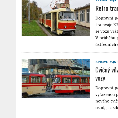
ZPRAVODAJST
Retro tra
Dopravní po
tramvaje K2
se vozu vrá
V průběhu p
ústředních
ZPRAVODAJST
Cvičný vůz
vozy
Dopravní po
vyřazenou p
nového cvič
osud, jak sd