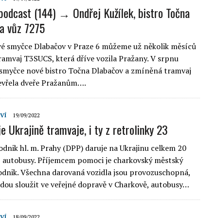
podcast (144) → Ondřej Kužílek, bistro Točna
a vůz 7275
é smyčce Dlabačov v Praze 6 můžeme už několik měsíců
ramvaj T3SUCS, která dříve vozila Pražany. V srpnu
 smyčce nové bistro Točna Dlabačov a zmíněná tramvaj
evřela dveře Pražanům….
VÍ
19/09/2022
e Ukrajině tramvaje, i ty z retrolinky 23
dnik hl. m. Prahy (DPP) daruje na Ukrajinu celkem 20
2 autobusy. Příjemcem pomoci je charkovský městský
dnik. Všechna darovaná vozidla jsou provozuschopná,
dou sloužit ve veřejné dopravě v Charkově, autobusy…
VÍ
18/09/2022