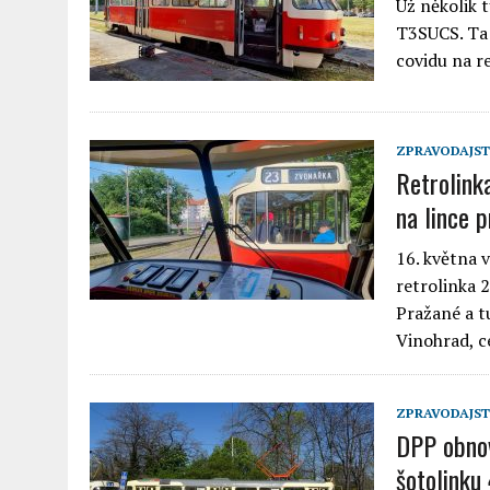
Už několik 
T3SUCS. Ta 
covidu na r
ZPRAVODAJST
Retrolink
na lince 
16. května 
retrolinka 
Pražané a t
Vinohrad, c
ZPRAVODAJST
DPP obnov
šotolinku