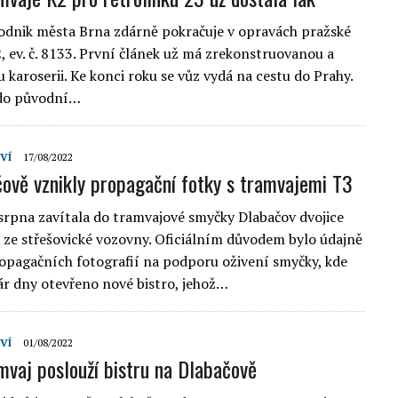
dnik města Brna zdárně pokračuje v opravách pražské
, ev. č. 8133. První článek už má zrekonstruovanou a
 karoserii. Ke konci roku se vůz vydá na cestu do Prahy.
do původní…
VÍ
17/08/2022
ově vznikly propagační fotky s tramvajemi T3
 srpna zavítala do tramvajové smyčky Dlabačov dvojice
 ze střešovické vozovny. Oficiálním důvodem bylo údajně
opagačních fotografií na podporu oživení smyčky, kde
ár dny otevřeno nové bistro, jehož…
VÍ
01/08/2022
mvaj poslouží bistru na Dlabačově