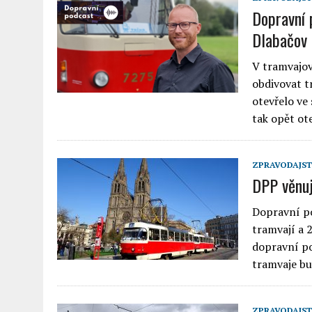
Dopravní 
Dlabačov 
V tramvajov
obdivovat t
otevřelo ve
tak opět ot
ZPRAVODAJST
DPP věnuj
Dopravní po
tramvají a 
dopravní po
tramvaje bu
ZPRAVODAJST