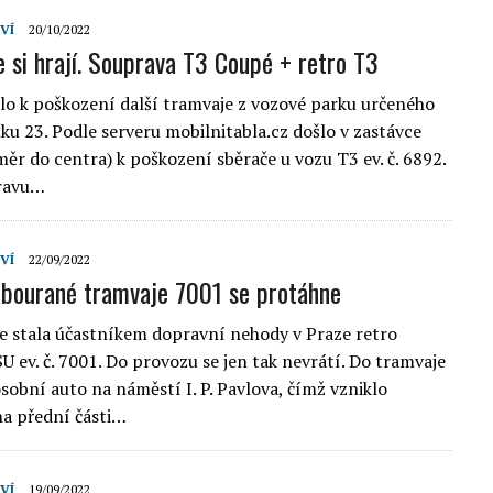
VÍ
20/10/2022
e si hrají. Souprava T3 Coupé + retro T3
ošlo k poškození další tramvaje z vozové parku určeného
nku 23. Podle serveru mobilnitabla.cz došlo v zastávce
měr do centra) k poškození sběrače u vozu T3 ev. č. 6892.
ravu…
VÍ
22/09/2022
bourané tramvaje 7001 se protáhne
e stala účastníkem dopravní nehody v Praze retro
U ev. č. 7001. Do provozu se jen tak nevrátí. Do tramvaje
sobní auto na náměstí I. P. Pavlova, čímž vzniklo
a přední části…
VÍ
19/09/2022