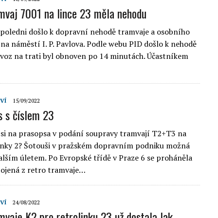
mvaj 7001 na lince 23 měla nehodu
 poledni došlo k dopravní nehodě tramvaje a osobního
na náměstí I. P. Pavlova. Podle webu PID došlo k nehodě
ovoz na trati byl obnoven po 14 minutách. Účastníkem
VÍ
15/09/2022
s s číslem 23
si na prasopsa v podání soupravy tramvají T2+T3 na
linky 2? Šotouši v pražském dopravním podniku možná
dalším úletem. Po Evropské třídě v Praze 6 se proháněla
ojená z retro tramvaje…
VÍ
24/08/2022
mvaje K2 pro retrolinku 23 už dostala lak