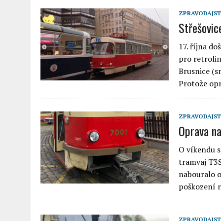
ZPRAVODAJST
Střešovic
17. října d
pro retroli
Brusnice (s
Protože op
ZPRAVODAJST
Oprava na
O víkendu s
tramvaj T3S
nabouralo o
poškození n
ZPRAVODAJST