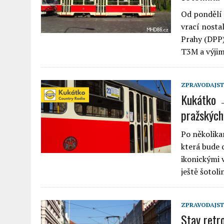
Od pondělí 
vrací nostal
Prahy (DPP)
T3M a výji
ZPRAVODAJST
Kukátko →
pražských 
Po několika
která bude
ikonickými v
ještě šotol
ZPRAVODAJST
Stav retr