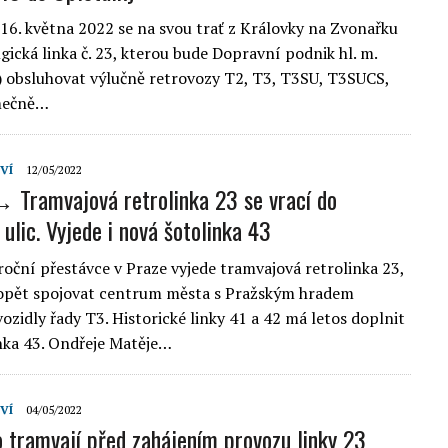
16. května 2022 se na svou trať z Královky na Zvonařku
gická linka č. 23, kterou bude Dopravní podnik hl. m.
 obsluhovat výlučně retrovozy T2, T3, T3SU, T3SUCS,
mečně…
VÍ
12/05/2022
 Tramvajová retrolinka 23 se vrací do
ulic. Vyjede i nová šotolinka 43
roční přestávce v Praze vyjede tramvajová retrolinka 23,
 opět spojovat centrum města s Pražským hradem
ozidly řady T3. Historické linky 41 a 42 má letos doplnit
inka 43. Ondřeje Matěje…
VÍ
04/05/2022
o tramvají před zahájením provozu linky 23