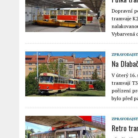
Dopravní po
tramvaje K2
nalakovanou
Vybarvená 
ZPRAVODAJST
Na Dlabač
V úterý 16.
tramvají T3
pořízení pr
bylo před p
ZPRAVODAJST
Retro tra