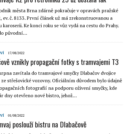
dnik města Brna zdárně pokračuje v opravách pražské
, ev. č. 8133. První článek už má zrekonstruovanou a
 karoserii. Ke konci roku se vůz vydá na cestu do Prahy.
do původní…
VÍ
17/08/2022
ově vznikly propagační fotky s tramvajemi T3
 srpna zavítala do tramvajové smyčky Dlabačov dvojice
 ze střešovické vozovny. Oficiálním důvodem bylo údajně
opagačních fotografií na podporu oživení smyčky, kde
ár dny otevřeno nové bistro, jehož…
VÍ
01/08/2022
mvaj poslouží bistru na Dlabačově