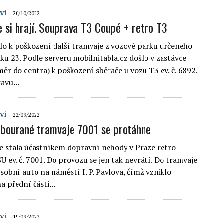
VÍ
20/10/2022
e si hrají. Souprava T3 Coupé + retro T3
ošlo k poškození další tramvaje z vozové parku určeného
nku 23. Podle serveru mobilnitabla.cz došlo v zastávce
měr do centra) k poškození sběrače u vozu T3 ev. č. 6892.
ravu…
VÍ
22/09/2022
bourané tramvaje 7001 se protáhne
e stala účastníkem dopravní nehody v Praze retro
U ev. č. 7001. Do provozu se jen tak nevrátí. Do tramvaje
sobní auto na náměstí I. P. Pavlova, čímž vzniklo
a přední části…
VÍ
19/09/2022