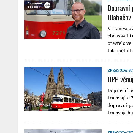
Dopravní 
Dlabačov 
V tramvajov
obdivovat t
otevřelo ve
tak opět ot
ZPRAVODAJST
DPP věnuj
Dopravní po
tramvají a 
dopravní po
tramvaje bu
ZPRAVODAJST