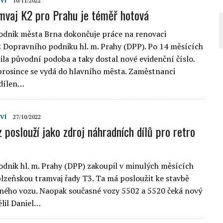
VÍ
10/11/2022
mvaj K2 pro Prahu je téměř hotová
dnik města Brna dokončuje práce na renovaci
 Dopravního podniku hl. m. Prahy (DPP). Po 14 měsících
tila původní podoba a taky dostal nové evidenční číslo.
rosince se vydá do hlavního města. Zaměstnanci
 dílen…
VÍ
27/10/2022
 poslouží jako zdroj náhradních dílů pro retro
dnik hl. m. Prahy (DPP) zakoupil v minulých měsících
lzeňskou tramvaj řady T3. Ta má posloužit ke stavbě
ného vozu. Naopak současné vozy 5502 a 5520 čeká nový
ělil Daniel…