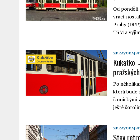
Od pondělí 
vrací nostal
Prahy (DPP)
T3M a výji
ZPRAVODAJST
Kukátko →
pražských 
Po několika
která bude
ikonickými v
ještě šotol
ZPRAVODAJST
Stav retr