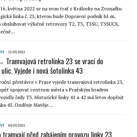
16. května 2022 se na svou trať z Královky na Zvonařku
gická linka č. 23, kterou bude Dopravní podnik hl. m.
 obsluhovat výlučně retrovozy T2, T3, T3SU, T3SUCS,
mečně…
VÍ
12/05/2022
 Tramvajová retrolinka 23 se vrací do
ulic. Vyjede i nová šotolinka 43
roční přestávce v Praze vyjede tramvajová retrolinka 23,
 opět spojovat centrum města s Pražským hradem
ozidly řady T3. Historické linky 41 a 42 má letos doplnit
inka 43. Ondřeje Matěje…
VÍ
04/05/2022
o tramvají před zahájením provozu linky 23