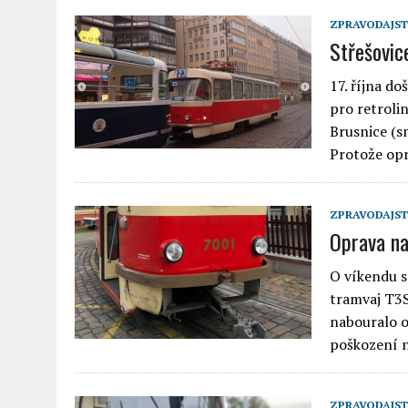
ZPRAVODAJST
Střešovic
17. října d
pro retroli
Brusnice (s
Protože op
ZPRAVODAJST
Oprava na
O víkendu s
tramvaj T3S
nabouralo o
poškození n
ZPRAVODAJST