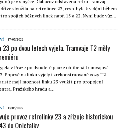
týdnů je v smyčce Dlabačov odstavena retro tramvaj
dříve sloužila na retrolince 23, resp. byla k vidění během
etro spojích běžných linek např. 15 a 22. Nyní bude vůz…
VÍ
17/05/2022
a 23 po dvou letech vyjela. Tramvaje T2 měly
premiéru
vyjela v Praze po dvouleté pauze oblíbená tramvajová
23. Poprvé na linku vyjely i zrekonstruované vozy T2.
uristé mají možnost linku 23 využít pro propojení
entra, Pražského hradu a…
VÍ
13/05/2022
uje provoz retrolinky 23 a zřizuje historickou
 43 do Opletalky