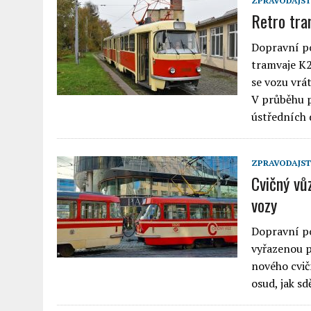
ZPRAVODAJST
Retro tra
Dopravní po
tramvaje K2
se vozu vrá
V průběhu p
ústředních
ZPRAVODAJST
Cvičný vůz
vozy
Dopravní po
vyřazenou p
nového cvič
osud, jak sd