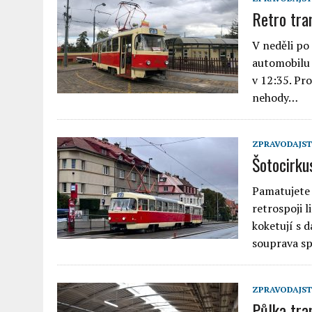
Retro tra
V neděli po
automobilu 
v 12:35. Pr
nehody…
ZPRAVODAJST
Šotocirku
Pamatujete 
retrospoji 
koketují s 
souprava sp
ZPRAVODAJST
Půlka tra