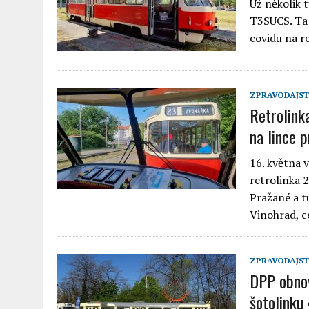
Už několik 
T3SUCS. Ta 
covidu na r
ZPRAVODAJST
Retrolink
na lince 
16. května 
retrolinka 
Pražané a t
Vinohrad, c
ZPRAVODAJST
DPP obnov
šotolinku