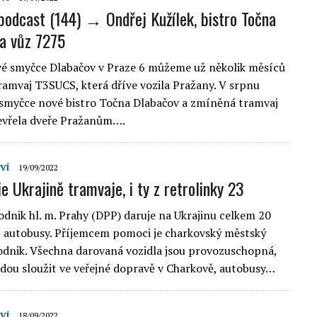
podcast (144) → Ondřej Kužílek, bistro Točna
a vůz 7275
é smyčce Dlabačov v Praze 6 můžeme už několik měsíců
ramvaj T3SUCS, která dříve vozila Pražany. V srpnu
 smyčce nové bistro Točna Dlabačov a zmíněná tramvaj
evřela dveře Pražanům….
VÍ
19/09/2022
e Ukrajině tramvaje, i ty z retrolinky 23
dnik hl. m. Prahy (DPP) daruje na Ukrajinu celkem 20
2 autobusy. Příjemcem pomoci je charkovský městský
dnik. Všechna darovaná vozidla jsou provozuschopná,
dou sloužit ve veřejné dopravě v Charkově, autobusy…
VÍ
18/09/2022