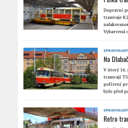
Dopravní po
tramvaje K2
nalakovanou
Vybarvená 
ZPRAVODAJST
Na Dlabač
V úterý 16.
tramvají T3
pořízení pr
bylo před p
ZPRAVODAJST
Retro tra