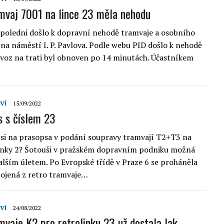
mvaj 7001 na lince 23 měla nehodu
 poledni došlo k dopravní nehodě tramvaje a osobního
na náměstí I. P. Pavlova. Podle webu PID došlo k nehodě
ovoz na trati byl obnoven po 14 minutách. Účastníkem
VÍ
15/09/2022
s s číslem 23
si na prasopsa v podání soupravy tramvají T2+T3 na
linky 2? Šotouši v pražském dopravním podniku možná
dalším úletem. Po Evropské třídě v Praze 6 se proháněla
ojená z retro tramvaje…
VÍ
24/08/2022
mvaje K2 pro retrolinku 23 už dostala lak