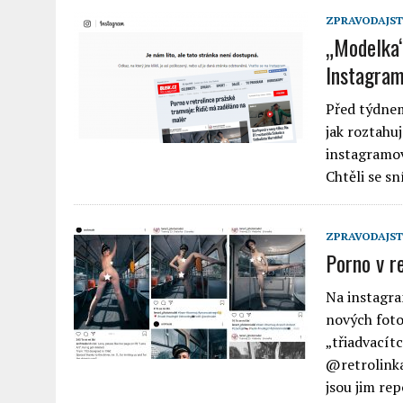
ZPRAVODAJST
„Modelka“
Instagram
Před týdnem
jak roztahu
instagramov
Chtěli se s
ZPRAVODAJST
Porno v re
Na instagra
nových foto
„třiadvacítc
@retrolinka
jsou jim re