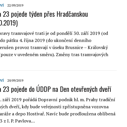
VÍ
22/09/2019
a 23 pojede týden přes Hradčanskou
10.2019)
ravy tramvajové trati je od pondělí 30. září 2019 (od
 do pátku 4. října 2019 (do ukončení denního
erušen provoz tramvají v úseku Brusnice – Královský
(pouze v uvedeném směru). Změny tras tramvajových
VÍ
20/09/2019
a 23 pojede do ÚDDP na Den otevřených dveří
. září 2019 pořádá Dopravní podnik hl. m. Prahy tradiční
ých dveří, kdy bude veřejnosti zpřístupněna vozovna
garáže a depo Hostivař. Navíc bude prodloužena oblíbená
3 z I. P. Pavlova…