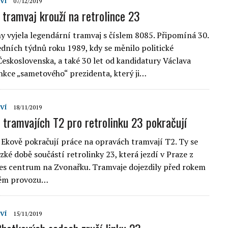
VÍ
07/12/2019
tramvaj krouží na retrolince 23
hy vyjela legendární tramvaj s číslem 8085. Připomíná 30.
edních týdnů roku 1989, kdy se měnilo politické
eskoslovenska, a také 30 let od kandidatury Václava
nkce „sametového“ prezidenta, který ji…
VÍ
18/11/2019
 tramvajích T2 pro retrolinku 23 pokračují
 Ekově pokračují práce na opravách tramvají T2. Ty se
zké době součástí retrolinky 23, která jezdí v Praze z
es centrum na Zvonařku. Tramvaje dojezdily před rokem
ném provozu…
VÍ
15/11/2019