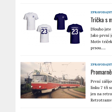
ZPRAVODAJST
Trička s 
Dlouho jste 
Jako první j
Motiv triče
prsou….
ZPRAVODAJST
Promarněn
První zářij
linku 7 tři
jen na retr
Retrotramva