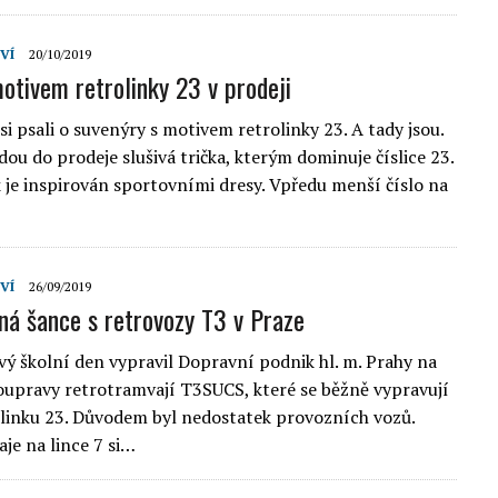
VÍ
20/10/2019
motivem retrolinky 23 v prodeji
si psali o suvenýry s motivem retrolinky 23. A tady jsou.
dou do prodeje slušivá trička, kterým dominuje číslice 23.
k je inspirován sportovními dresy. Vpředu menší číslo na
VÍ
26/09/2019
á šance s retrovozy T3 v Praze
ový školní den vypravil Dopravní podnik hl. m. Prahy na
 soupravy retrotramvají T3SUCS, které se běžně vypravují
olinku 23. Důvodem byl nedostatek provozních vozů.
je na lince 7 si…