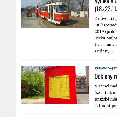
Výluka v 
(18.-22.11
Z důvodu op
18. listopa
2019 (přibl
úseku Malo
tras tramva
zrušeny….
ZPRAVODAJST
Odklony r
V rámci nad
území hl. m
pražské měs
aktuální p