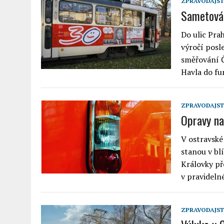
ZPRAVODAJST
Sametová 
Do ulic Pra
výročí posl
směřování Č
Havla do fu
ZPRAVODAJST
Opravy na
V ostravské
stanou v blí
Královky př
v pravidel
ZPRAVODAJST