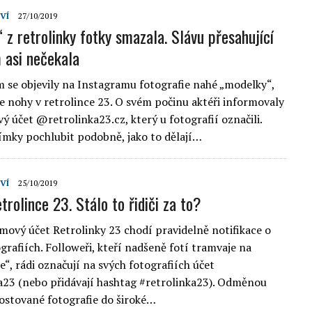
VÍ
27/10/2019
 z retrolinky fotky smazala. Slávu přesahující
 asi nečekala
 se objevily na Instagramu fotografie nahé „modelky“,
je nohy v retrolince 23. O svém počinu aktéři informovaly
ý účet @retrolinka23.cz, který u fotografií označili.
nímky pochlubit podobně, jako to dělají…
VÍ
25/10/2019
trolince 23. Stálo to řidiči za to?
mový účet Retrolinky 23 chodí pravidelně notifikace o
grafiích. Followeři, kteří nadšeně fotí tramvaje na
e“, rádi označují na svých fotografiích účet
23 (nebo přidávají hashtag #retrolinka23). Odměnou
postované fotografie do široké…