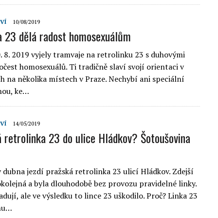
VÍ
10/08/2019
a 23 dělá radost homosexuálům
. 8. 2019 vyjely tramvaje na retrolinku 23 s duhovými
očest homosexuálů. Ti tradičně slaví svojí orientaci v
h na několika místech v Praze. Nechybí ani speciální
hou, ke…
VÍ
14/05/2019
 retrolinka 23 do ulice Hládkov? Šotoušovina
 dubna jezdí pražská retrolinka 23 ulicí Hládkov. Zdejší
nokolejná a byla dlouhodobě bez provozu pravidelné linky.
adují, ale ve výsledku to lince 23 uškodilo. Proč? Linka 23
onu…