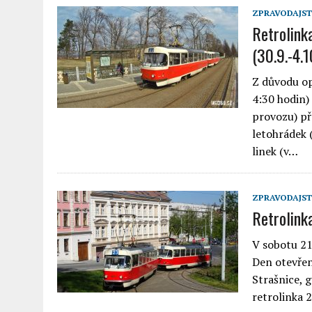
ZPRAVODAJST
Retrolink
(30.9.-4.
Z důvodu op
4:30 hodin)
provozu) př
letohrádek 
linek (v…
ZPRAVODAJST
Retrolink
V sobotu 21
Den otevřen
Strašnice, 
retrolinka 2