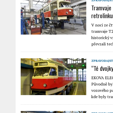
ZPRAVODAJST
Tramvaje 
retrolink
V noci ze č
tramvaje T2
historický v
převzali te
ZPRAVODAJST
“Té dvojk
EKOVA ELECT
Původně byl
vozového pa
kde byly tr