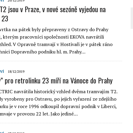
VÍ
20/12/2019
T2 jsou v Praze, v nové sezóně vyjedou na
u 23
tvrtka na pátek byly přepraveny z Ostravy do Prahy
, kterým pracovníci společnosti EKOVA navrátili
zhled. V Opravně tramvají v Hostivaři je v pátek ráno
chnici Dopravního podniku hl. m. Prahy…
VÍ
18/12/2019
y” pro retrolinku 23 míří na Vánoce do Prahy
RIC navrátila historický vzhled dvěma tramvajím T2.
y vyrobeny pro Ostravu, po jejich vyřazení ze zdejšího
rku je v roce 1996 odkoupil dopravní podnik v Liberci,
amvaje v provozu 22 let. Jako jediné…