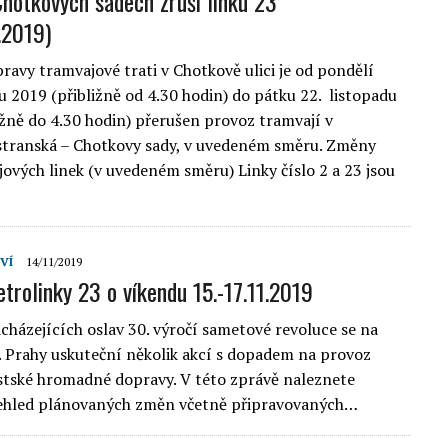
Chotkových sadech zruší linku 23
.2019)
ravy tramvajové trati v Chotkově ulici je od pondělí
du 2019 (přibližně od 4.30 hodin) do pátku 22. listopadu
ižně do 4.30 hodin) přerušen provoz tramvají v
stranská – Chotkovy sady, v uvedeném směru. Změny
jových linek (v uvedeném směru) Linky číslo 2 a 23 jsou
VÍ
14/11/2019
etrolinky 23 o víkendu 15.-17.11.2019
cházejících oslav 30. výročí sametové revoluce se na
. Prahy uskuteční několik akcí s dopadem na provoz
tské hromadné dopravy. V této zprávě naleznete
řehled plánovaných změn včetně připravovaných…