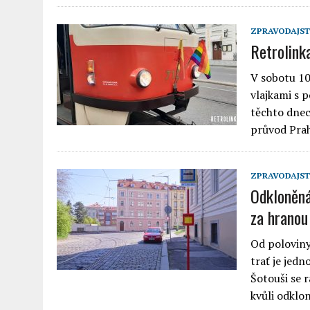
ZPRAVODAJST
Retrolink
V sobotu 10
vlajkami s p
těchto dnec
průvod Pra
ZPRAVODAJST
Odkloněná
za hranou
Od poloviny
trať je jed
Šotouši se r
kvůli odkl