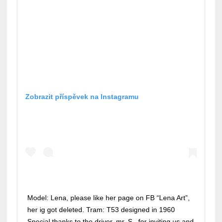
Zobrazit příspěvek na Instagramu
Model: Lena, please like her page on FB “Lena Art”,
her ig got deleted. Tram: T53 designed in 1960
Special thanks to the driver, mr. S., for inviting us and