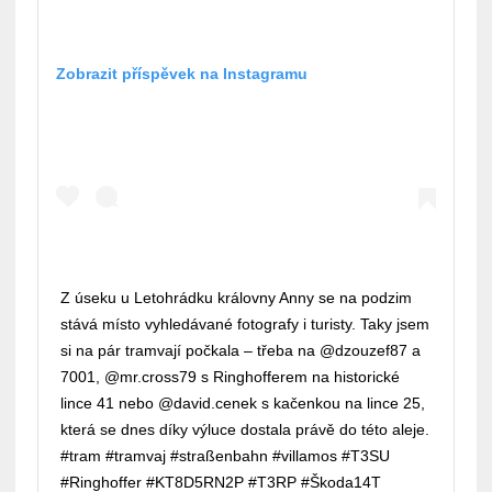
Zobrazit příspěvek na Instagramu
Z úseku u Letohrádku královny Anny se na podzim
stává místo vyhledávané fotografy i turisty. Taky jsem
si na pár tramvají počkala – třeba na @dzouzef87 a
7001, @mr.cross79 s Ringhofferem na historické
lince 41 nebo @david.cenek s kačenkou na lince 25,
která se dnes díky výluce dostala právě do této aleje.
#tram #tramvaj #straßenbahn #villamos #T3SU
#Ringhoffer #KT8D5RN2P #T3RP #Škoda14T