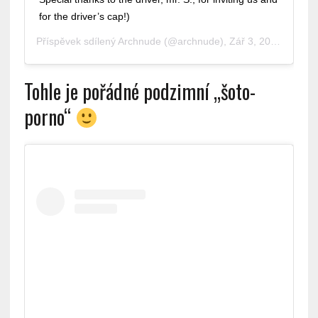
for the driver’s cap!)
Příspěvek sdílený
Archnude
(@archnude),
Zář 3, 2019 v 8:02 PDT
Tohle je pořádné podzimní „šoto-
porno“