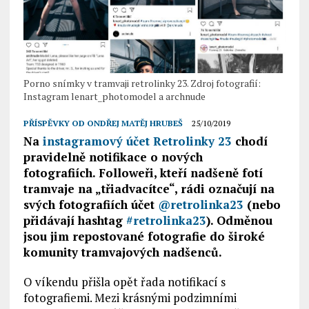
Porno snímky v tramvaji retrolinky 23. Zdroj fotografií:
Instagram lenart_photomodel a archnude
PŘÍSPĚVKY OD
ONDŘEJ MATĚJ HRUBEŠ
25/10/2019
Na
instagramový účet Retrolinky 23
chodí
pravidelně notifikace o nových
fotografiích. Followeři, kteří nadšeně fotí
tramvaje na „třiadvacítce“, rádi označují na
svých fotografiích účet
@retrolinka23
(nebo
přidávají hashtag
#retrolinka23
). Odměnou
jsou jim repostované fotografie do široké
komunity tramvajových nadšenců.
O víkendu přišla opět řada notifikací s
fotografiemi. Mezi krásnými podzimními