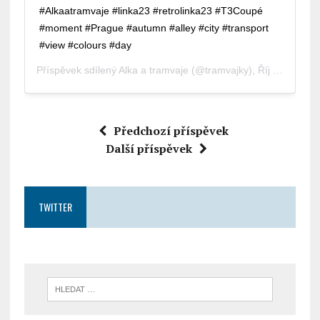
#Alkaatramvaje #linka23 #retrolinka23 #T3Coupé
#moment #Prague #autumn #alley #city #transport
#view #colours #day
Příspěvek sdílený
Alka a tramvaje
(@tramvajky),
Říj 19, 2019 v 2:44 PDT
Předchozí příspěvek
Další příspěvek
TWITTER