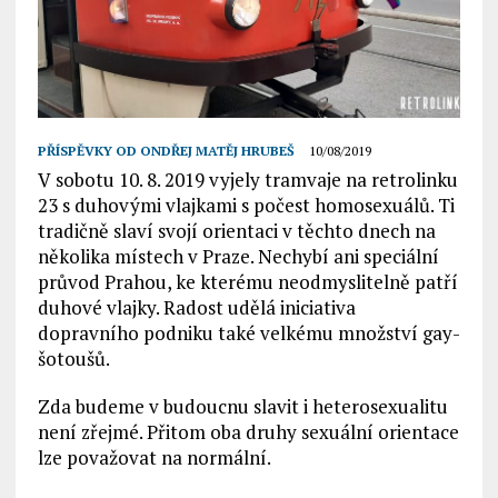
PŘÍSPĚVKY OD
ONDŘEJ MATĚJ HRUBEŠ
10/08/2019
V sobotu 10. 8. 2019 vyjely tramvaje na retrolinku
23 s duhovými vlajkami s počest homosexuálů. Ti
tradičně slaví svojí orientaci v těchto dnech na
několika místech v Praze. Nechybí ani speciální
průvod Prahou, ke kterému neodmyslitelně patří
duhové vlajky. Radost udělá iniciativa
dopravního podniku také velkému množství gay-
šotoušů.
Zda budeme v budoucnu slavit i heterosexualitu
není zřejmé. Přitom oba druhy sexuální orientace
lze považovat na normální.