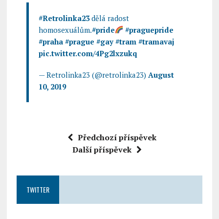
#Retrolinka23
dělá radost
homosexuálům.
#pride
#praguepride
#praha
#prague
#gay
#tram
#tramavaj
pic.twitter.com/4Pg2lxzukq
— Retrolinka23 (@retrolinka23)
August
10, 2019
Předchozí příspěvek
Další příspěvek
TWITTER