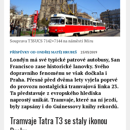
Souprava T3SUCS 7142+7144 na náměstí Míru
PŘÍSPĚVKY OD
ONDŘEJ MATĚJ HRUBEŠ
25/03/2019
Londýn má své typické patrové autobusy, San
Francisco zase historické lanovky. Svého
dopravního fenoménu se však dočkala i
Praha. Přesně před dvěma lety vyjela poprvé
do provozu nostalgická tramvajová linka 23.
Ta představuje z evropského hlediska
naprostý unikát. Tramvaje, které na ní jezdí,
byly zapsány i do Guinessovy knihy rekordů.
Tramvaje Tatra T3 se staly ikonou