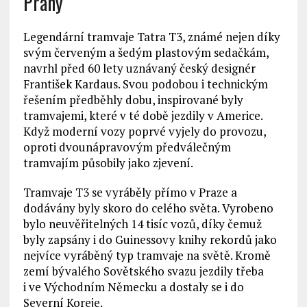
Prahy
Legendární tramvaje Tatra T3, známé nejen díky
svým červeným a šedým plastovým sedačkám,
navrhl před 60 lety uznávaný český designér
František Kardaus. Svou podobou i technickým
řešením předběhly dobu, inspirované byly
tramvajemi, které v té době jezdily v Americe.
Když moderní vozy poprvé vyjely do provozu,
oproti dvounápravovým předválečným
tramvajím působily jako zjevení.
Tramvaje T3 se vyráběly přímo v Praze a
dodávány byly skoro do celého světa. Vyrobeno
bylo neuvěřitelných 14 tisíc vozů, díky čemuž
byly zapsány i do Guinessovy knihy rekordů jako
nejvíce vyráběný typ tramvaje na světě. Kromě
zemí bývalého Sovětského svazu jezdily třeba
i ve Východním Německu a dostaly se i do
Severní Koreje.