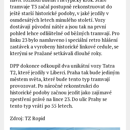
tramvaje T3 začal postupně rekonstruovat do
ještě starší historické podoby, v jaké jezdily v
osmdesátých letech minulého století. Vozy
dostávají původní nátěr a jsou tak na první
pohled lehce odlišitelné od běžných tramvají. Pro
linku 23 bylo namluveno i speciální retro hlášení
zastávek a vyrobeny historické linkové cedule, se
kterými se Pražané setkávali dlouhé roky.
DPP dokonce odkoupil dva unikátní vozy Tatra
T2, které jezdily v Liberci. Praha tak bude jediným
městem světa, které bude tento typ tramvají
provozovat. Po náročné rekonstrukci do
historické podoby začnou jezdit jako zajímavé
zpestření právě na lince 23. Do ulic Prahy se
tento typ vrátí po 55 letech.
Zdroj: TZ Ropid