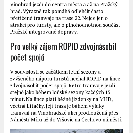
Vinohrad jezdí do centra města a až na Pražský
hrad. Výrazně tak pomáhá odlehčit často
přetížené tramvaje na trase 22. Nejde jen o
atrakci pro turisty, ale o plnohodnotnou součást
Pražské integrované dopravy.
Pro velký zájem ROPID zdvojnásobil
počet spojů
V souvislosti se začátkem letní sezony a
zvýšeného náporu turistů nechal ROPID na lince
zdvojnásobit počet spojů. Retro tramvaje jezdí
stejně jako během loňské sezony každých 15
minut. Na lince platí běžné jízdenky na MHD,
včetně Lítačky. Její trasa je během výluky
tramvají na Vinohradské ulici prodloužená přes
Náměstí Míru až do Vršovic na Čechovo náměstí.