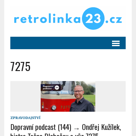
7275
ZPRAVODAJSTVÍ
Dopravní podcast (144) → Ondřej Kužílek,
bistro Točna Dlabačov a vůz 7275